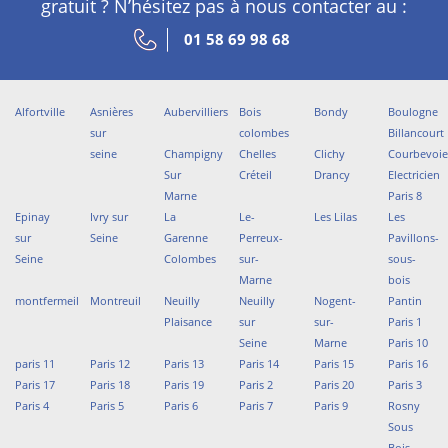
gratuit ? N’hésitez pas à nous contacter au :
01 58 69 98 68
Alfortville
Asnières
Aubervilliers
Bois
Bondy
Boulogne
sur
colombes
Billancourt
seine
Champigny
Chelles
Clichy
Courbevoi
Sur
Créteil
Drancy
Electricien
Marne
Paris 8
Epinay
Ivry sur
La
Le-
Les Lilas
Les
sur
Seine
Garenne
Perreux-
Pavillons-
Seine
Colombes
sur-
sous-
Marne
bois
montfermeil
Montreuil
Neuilly
Neuilly
Nogent-
Pantin
Plaisance
sur
sur-
Paris 1
Seine
Marne
Paris 10
paris 11
Paris 12
Paris 13
Paris 14
Paris 15
Paris 16
Paris 17
Paris 18
Paris 19
Paris 2
Paris 20
Paris 3
Paris 4
Paris 5
Paris 6
Paris 7
Paris 9
Rosny
Sous
Bois