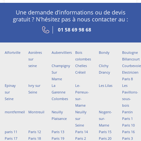
Une demande d’informations ou de devis
gratuit ? N’hésitez pas à nous contacter au :
01 58 69 98 68
Alfortville
Asnières
Aubervilliers
Bois
Bondy
Boulogne
sur
colombes
Billancourt
seine
Champigny
Chelles
Clichy
Courbevoi
Sur
Créteil
Drancy
Electricien
Marne
Paris 8
Epinay
Ivry sur
La
Le-
Les Lilas
Les
sur
Seine
Garenne
Perreux-
Pavillons-
Seine
Colombes
sur-
sous-
Marne
bois
montfermeil
Montreuil
Neuilly
Neuilly
Nogent-
Pantin
Plaisance
sur
sur-
Paris 1
Seine
Marne
Paris 10
paris 11
Paris 12
Paris 13
Paris 14
Paris 15
Paris 16
Paris 17
Paris 18
Paris 19
Paris 2
Paris 20
Paris 3